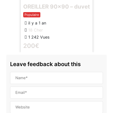
OREILLER 90×90 – duvet
Populaire
il y a 1 an
18 Cher
1 242 Vues
200
€
Leave feedback about this