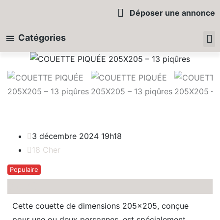
Déposer une annonce
Catégories
Retour
Tou
Mo
3 décembre 2024 19h18
18 Cher
Populaire
380
€
Cette couette de dimensions 205×205, conçue
pour une ou deux personnes, est spécialement