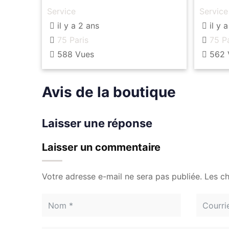
d’eau et d’électricité sur
Service
Service
votre terrain
il y a 2 ans
il y 
75 Paris
75 Pa
588 Vues
562 
Avis de la boutique
Laisser une réponse
Laisser un commentaire
Votre adresse e-mail ne sera pas publiée.
Les c