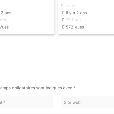
permis de conduire
Service
a 2 ans
il y a 2 ans
ris
75 Paris
Vues
572 Vues
hamps obligatoires sont indiqués avec
*