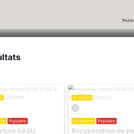
ts, notaires, architectes DPLG, formaliste.
Retou
rvice
Pas de notation
ultats
te
En vedette
tte
Populaire
En vedette
Populaire
rture SASU
Récupération de po