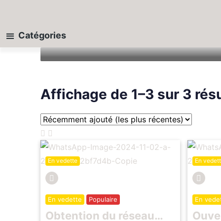
CBJ Terrain
Un cabinet juridique qui regroupe : avoca
Catégories
Membre depuis - 2 novembre 2024
Se
Affichage de 1–3 sur 3 rés
En vedette
En vedet
En vedette
Populaire
En vede
Obtention du réseau
Ouve